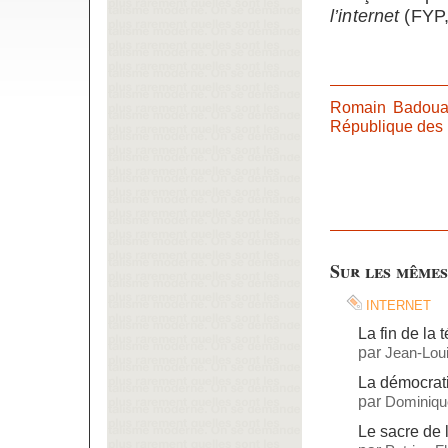
l’internet
(FYP,
Romain Badoua
République des i
Sur les mêmes
internet
La fin de la 
par
Jean-Lou
La démocrati
par
Dominiqu
Le sacre de 