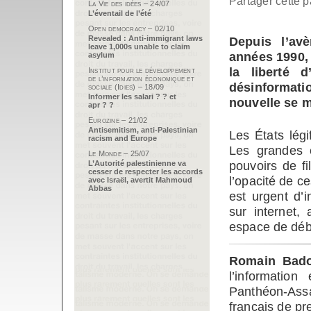
Partager cette p
La Vie des idées – 24/07
L’éventail de l’été
Open democracy – 02/10
Revealed : Anti-immigrant laws
Depuis l’av
leave 1,000s unable to claim
années 1990, 
asylum
la liberté 
Institut pour le développement
de l’information économique et
désinformati
sociale (Idies) – 18/09
Informer les salari ? ? et
nouvelle se m
apr ? ?
Eurozine – 21/02
Antisemitism, anti-Palestinian
Les États légi
racism and Europe
Les grandes 
Le Monde – 25/07
pouvoirs de f
L’Autorité palestinienne va
cesser de respecter les accords
l’opacité de c
avec Israël, avertit Mahmoud
Abbas
est urgent d’
sur internet,
espace de déba
Romain Bad
l’information
Panthéon-Assa
français de pr