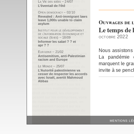
La Vie des idées – 24/07
L’éventail de l’été
Open democracy – 02/10
Revealed : Anti-immigrant laws
Ouvrages de l
leave 1,000s unable to claim
asylum
Le temps de 
Institut pour le développement
de l’information économique et
octobre 2022
sociale (Idies) – 18/09
Informer les salari ? ? et
apr ? ?
Nous assistons 
Eurozine – 21/02
La pandémie d
Antisemitism, anti-Palestinian
racism and Europe
marquent le gran
Le Monde – 25/07
invite à se penc
L’Autorité palestinienne va
cesser de respecter les accords
avec Israël, avertit Mahmoud
Abbas
MENTIONS LÉ