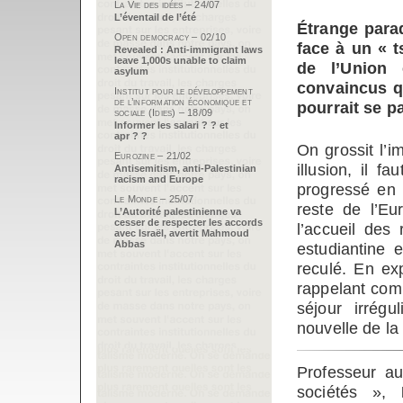
La Vie des idées – 24/07
L’éventail de l’été
Étrange parad
Open democracy – 02/10
face à un « t
Revealed : Anti-immigrant laws
leave 1,000s unable to claim
de l’Union
asylum
convaincus q
Institut pour le développement
de l’information économique et
pourrait se p
sociale (Idies) – 18/09
Informer les salari ? ? et
apr ? ?
On grossit l’i
Eurozine – 21/02
illusion, il f
Antisemitism, anti-Palestinian
racism and Europe
progressé en 
Le Monde – 25/07
reste de l’Eu
L’Autorité palestinienne va
cesser de respecter les accords
l’accueil des
avec Israël, avertit Mahmoud
Abbas
estudiantine 
reculé. En ex
rappelant comb
séjour irrég
nouvelle de la
Professeur au
sociétés »,