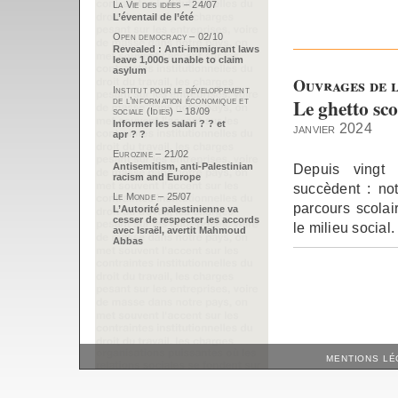
La Vie des idées – 24/07
L’éventail de l’été
Open democracy – 02/10
Revealed : Anti-immigrant laws
leave 1,000s unable to claim
asylum
Ouvrages de l
Institut pour le développement
Le ghetto sco
de l’information économique et
sociale (Idies) – 18/09
Informer les salari ? ? et
janvier 2024
apr ? ?
Eurozine – 21/02
Depuis vingt 
Antisemitism, anti-Palestinian
racism and Europe
succèdent : no
Le Monde – 25/07
parcours scolai
L’Autorité palestinienne va
cesser de respecter les accords
le milieu social.
avec Israël, avertit Mahmoud
Abbas
MENTIONS LÉ