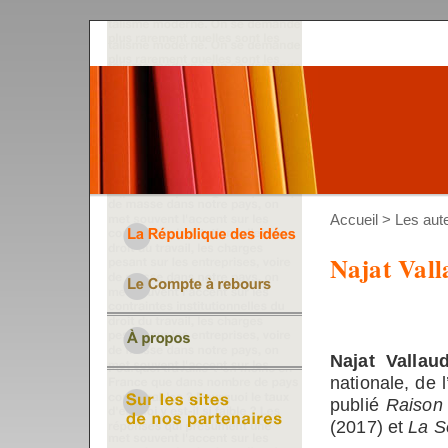
Accueil
>
Les aut
Najat Val
Najat Vallau
nationale, de 
publié
Raison
(2017) et
La S