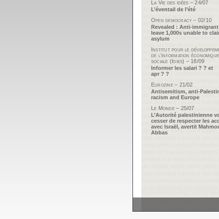
La Vie des idées – 24/07
L’éventail de l’été
Open democracy – 02/10
Revealed : Anti-immigrant
leave 1,000s unable to cla
asylum
Institut pour le développem
de l’information économique
sociale (Idies) – 18/09
Informer les salari ? ? et
apr ? ?
Eurozine – 21/02
Antisemitism, anti-Palesti
racism and Europe
Le Monde – 25/07
L’Autorité palestinienne v
cesser de respecter les ac
avec Israël, avertit Mahm
Abbas