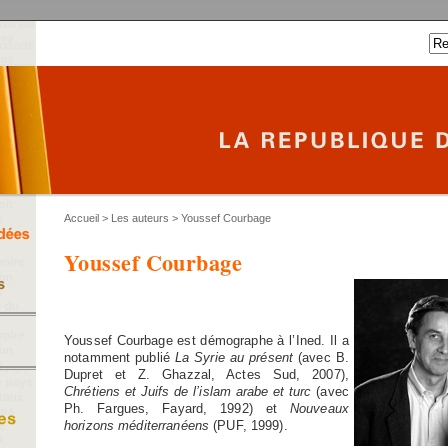
Accueil
>
Les auteurs
> Youssef Courbage
Youssef Courbage
Youssef Courbage est démographe à l’Ined. Il a
notamment publié
La Syrie au présent
(avec B.
Dupret et Z. Ghazzal, Actes Sud, 2007),
Chrétiens et Juifs de l’islam arabe et turc
(avec
Ph. Fargues, Fayard, 1992) et
Nouveaux
horizons méditerranéens
(PUF, 1999).