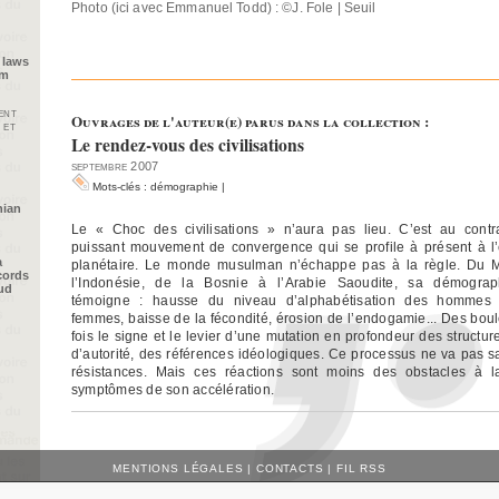
Photo (ici avec Emmanuel Todd) : ©J. Fole | Seuil
 laws
im
ent
Ouvrages de l'auteur(e) parus dans la collection :
 et
Le rendez-vous des civilisations
septembre 2007
Mots-clés :
démographie
|
nian
Le « Choc des civilisations » n’aura pas lieu. C’est au contr
puissant mouvement de convergence qui se profile à présent à l’
a
planétaire. Le monde musulman n’échappe pas à la règle. Du 
cords
l’Indonésie, de la Bosnie à l’Arabie Saoudite, sa démogra
oud
témoigne : hausse du niveau d’alphabétisation des hommes
femmes, baisse de la fécondité, érosion de l’endogamie... Des bou
fois le signe et le levier d’une mutation en profondeur des structur
d’autorité, des références idéologiques. Ce processus ne va pas s
résistances. Mais ces réactions sont moins des obstacles à l
symptômes de son accélération.
MENTIONS LÉGALES
|
CONTACTS
|
FIL RSS