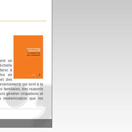
aire un
échelle
Maroc à
phie en
 et des
leversements qui sont à la
es familiales, des rapports
ans générer crispations et
a modernisation que les