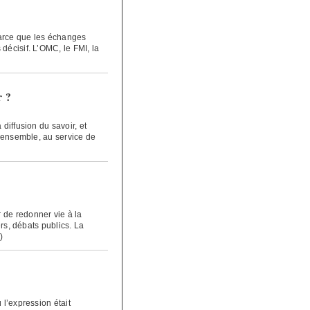
parce que les échanges
décisif. L’OMC, le FMI, la
r ?
diffusion du savoir, et
e ensemble, au service de
 de redonner vie à la
ers, débats publics. La
)
 l’expression était