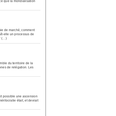
 ce que la mondialisation
mie de marché, comment
ît-elle un processus de
r (…)
ble du territoire de la
zones de relégation. Les
it possible une ascension
ritocratie était, et devrait