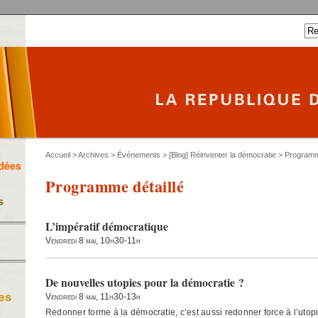
Accueil
>
Archives
>
Événements
>
[Blog] Réinventer la démocratie
> Programme
Programme détaillé
L’impératif démocratique
Vendredi 8 mai, 10h30-11h
De nouvelles utopies pour la démocratie ?
Vendredi 8 mai, 11h30-13h
Redonner forme à la démocratie, c’est aussi redonner force à l’utop