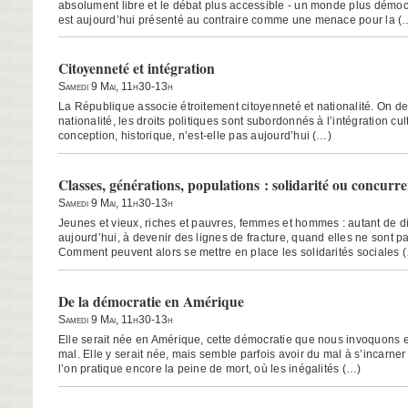
absolument libre et le débat plus accessible - un monde plus démoc
est aujourd’hui présenté au contraire comme une menace pour la (
Citoyenneté et intégration
Samedi 9 Mai, 11h30-13h
La République associe étroitement citoyenneté et nationalité. On de
nationalité, les droits politiques sont subordonnés à l’intégration cul
conception, historique, n’est-elle pas aujourd’hui (…)
Classes, générations, populations : solidarité ou concurr
Samedi 9 Mai, 11h30-13h
Jeunes et vieux, riches et pauvres, femmes et hommes : autant de di
aujourd’hui, à devenir des lignes de fracture, quand elles ne sont p
Comment peuvent alors se mettre en place les solidarités sociales 
De la démocratie en Amérique
Samedi 9 Mai, 11h30-13h
Elle serait née en Amérique, cette démocratie que nous invoquons 
mal. Elle y serait née, mais semble parfois avoir du mal à s’incarne
l’on pratique encore la peine de mort, où les inégalités (…)