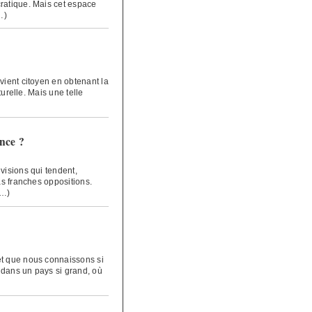
ratique. Mais cet espace
…)
vient citoyen en obtenant la
turelle. Mais une telle
ence ?
visions qui tendent,
as franches oppositions.
(…)
et que nous connaissons si
r dans un pays si grand, où