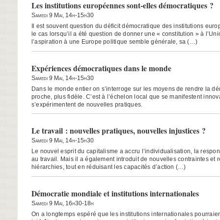
Les institutions européennes sont-elles démocratiques ?
Samedi 9 Mai, 14h-15h30
Il est souvent question du déficit démocratique des institutions eu
le cas lorsqu’il a été question de donner une « constitution » à l’U
l’aspiration à une Europe politique semble générale, sa (…)
Expériences démocratiques dans le monde
Samedi 9 Mai, 14h-15h30
Dans le monde entier on s’interroge sur les moyens de rendre la dém
proche, plus fidèle. C’est à l’échelon local que se manifestent innova
s’expérimentent de nouvelles pratiques.
Le travail : nouvelles pratiques, nouvelles injustices ?
Samedi 9 Mai, 14h-15h30
Le nouvel esprit du capitalisme a accru l’individualisation, la respo
au travail. Mais il a également introduit de nouvelles contraintes et 
hiérarchies, tout en réduisant les capacités d’action (…)
Démocratie mondiale et institutions internationales
Samedi 9 Mai, 16h30-18h
On a longtemps espéré que les institutions internationales pourraie