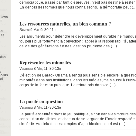
démocratique, passé par tant d’épreuves, n’est pas destiné à rester f
En dehors des formes que nous connaissons, la démocratie peut (
 laws
im
Les ressources naturelles, un bien commun ?
Samedi 9 Mai, 9h30-11h
ent
 et
Les arguments pour défendre le développement durable ne manquent
toujours plus fortement la conviction : appel à la responsabilité, att
de vie des générations futures, gestion prudente des (…)
nian
Représenter les minorités
Vendredi 8 Mai, 11h30-13h
a
L’élection de Barack Obama a rendu plus sensible encore la questio
cords
oud
minorités dans nos institutions, dans les médias, mais aussi à l’unive
corps de la fonction publique. Le retard pris dans ce (…)
La parité en question
Vendredi 8 Mai, 11h30-13h
La parité est entrée dans le jeu politique, sinon dans les mœurs des 
constitution des listes, et chacun de se targuer de l’’avoir respecté
sincérité. Au-delà de ces comptes d’apothicaires, quel est (…)