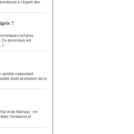
dépendance à l’égard des
igrés ?
mocratiques ont plus
s. Ce processus est
(…)
ine semble cependant
ssible toute promotion de la
ilar et de Malraux : on
. Mais l’évidence et