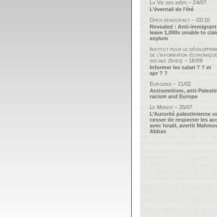
La Vie des idées – 24/07
L’éventail de l’été
Open democracy – 02/10
Revealed : Anti-immigrant
leave 1,000s unable to cla
asylum
Institut pour le développem
de l’information économique
sociale (Idies) – 18/09
Informer les salari ? ? et
apr ? ?
Eurozine – 21/02
Antisemitism, anti-Palesti
racism and Europe
Le Monde – 25/07
L’Autorité palestinienne v
cesser de respecter les ac
avec Israël, avertit Mahm
Abbas