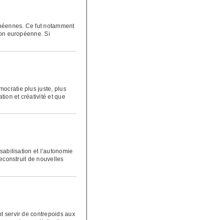
ropéennes. Ce fut notamment
nion européenne. Si
ocratie plus juste, plus
tion et créativité et que
nsabilisation et l’autonomie
reconstruit de nouvelles
nt servir de contrepoids aux