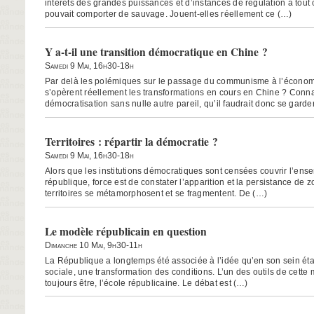
intérêts des grandes puissances et d’instances de régulation à tout
pouvait comporter de sauvage. Jouent-elles réellement ce (…)
Y a-t-il une transition démocratique en Chine ?
Samedi 9 Mai, 16h30-18h
Par delà les polémiques sur le passage du communisme à l’écono
s’opèrent réellement les transformations en cours en Chine ? Conna
démocratisation sans nulle autre pareil, qu’il faudrait donc se garde
Territoires : répartir la démocratie ?
Samedi 9 Mai, 16h30-18h
Alors que les institutions démocratiques sont censées couvrir l’ensem
république, force est de constater l’apparition et la persistance de 
territoires se métamorphosent et se fragmentent. De (…)
Le modèle républicain en question
Dimanche 10 Mai, 9h30-11h
La République a longtemps été associée à l’idée qu’en son sein éta
sociale, une transformation des conditions. L’un des outils de cette mé
toujours être, l’école républicaine. Le débat est (…)