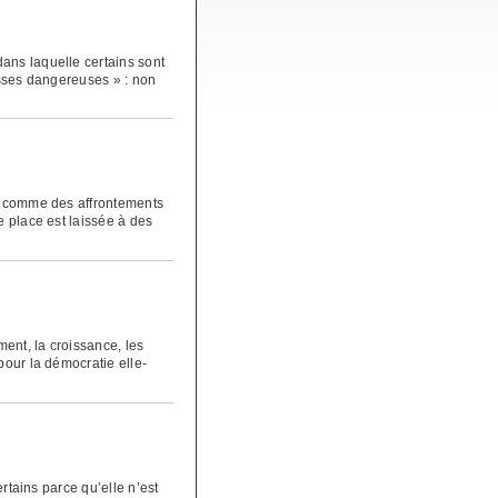
ans laquelle certains sont
asses dangereuses » : non
es comme des affrontements
e place est laissée à des
ent, la croissance, les
pour la démocratie elle-
ertains parce qu’elle n’est