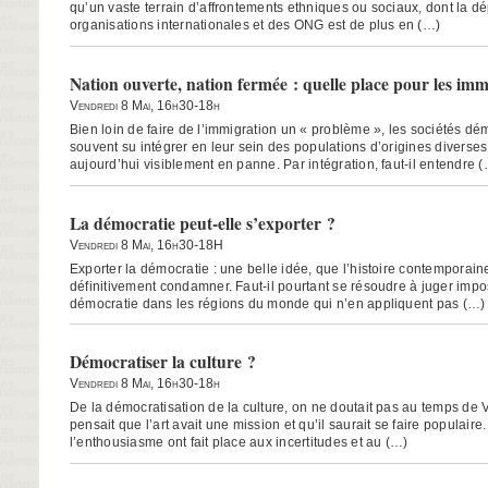
qu’un vaste terrain d’affrontements ethniques ou sociaux, dont la 
organisations internationales et des ONG est de plus en (…)
Nation ouverte, nation fermée : quelle place pour les imm
Vendredi 8 Mai, 16h30-18h
Bien loin de faire de l’immigration un « problème », les sociétés dé
souvent su intégrer en leur sein des populations d’origines diverse
aujourd’hui visiblement en panne. Par intégration, faut-il entendre 
La démocratie peut-elle s’exporter ?
Vendredi 8 Mai, 16h30-18H
Exporter la démocratie : une belle idée, que l’histoire contempora
définitivement condamner. Faut-il pourtant se résoudre à juger impo
démocratie dans les régions du monde qui n’en appliquent pas (…)
Démocratiser la culture ?
Vendredi 8 Mai, 16h30-18h
De la démocratisation de la culture, on ne doutait pas au temps de V
pensait que l’art avait une mission et qu’il saurait se faire populaire
l’enthousiasme ont fait place aux incertitudes et au (…)