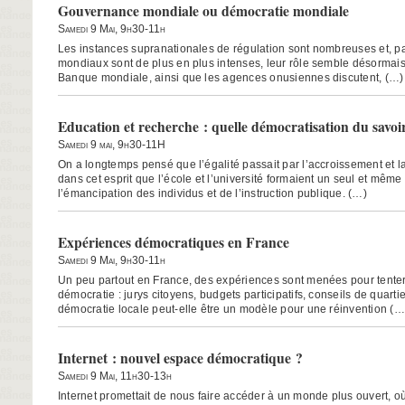
Gouvernance mondiale ou démocratie mondiale
Samedi 9 Mai, 9h30-11h
Les instances supranationales de régulation sont nombreuses et, 
mondiaux sont de plus en plus intenses, leur rôle semble désormais 
Banque mondiale, ainsi que les agences onusiennes discutent, (…)
Education et recherche : quelle démocratisation du savoi
Samedi 9 mai, 9h30-11H
On a longtemps pensé que l’égalité passait par l’accroissement et la 
dans cet esprit que l’école et l’université formaient un seul et mêm
l’émancipation des individus et de l’instruction publique. (…)
Expériences démocratiques en France
Samedi 9 Mai, 9h30-11h
Un peu partout en France, des expériences sont menées pour tenter
démocratie : jurys citoyens, budgets participatifs, conseils de quarti
démocratie locale peut-elle être un modèle pour une réinvention (…
Internet : nouvel espace démocratique ?
Samedi 9 Mai, 11h30-13h
Internet promettait de nous faire accéder à un monde plus ouvert, où