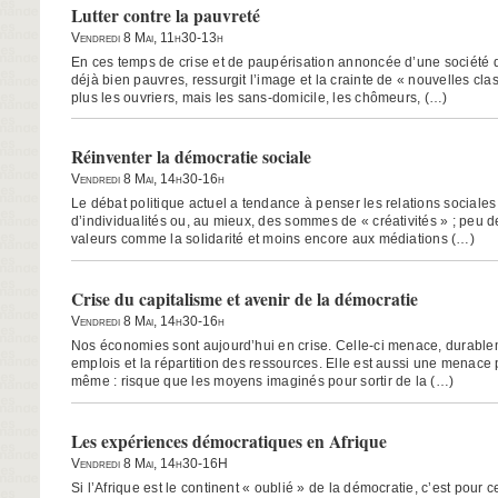
Lutter contre la pauvreté
Vendredi 8 Mai, 11h30-13h
En ces temps de crise et de paupérisation annoncée d’une société d
déjà bien pauvres, ressurgit l’image et la crainte de « nouvelles cl
plus les ouvriers, mais les sans-domicile, les chômeurs, (…)
Réinventer la démocratie sociale
Vendredi 8 Mai, 14h30-16h
Le débat politique actuel a tendance à penser les relations social
d’individualités ou, au mieux, des sommes de « créativités » ; peu d
valeurs comme la solidarité et moins encore aux médiations (…)
Crise du capitalisme et avenir de la démocratie
Vendredi 8 Mai, 14h30-16h
Nos économies sont aujourd’hui en crise. Celle-ci menace, durablem
emplois et la répartition des ressources. Elle est aussi une menace 
même : risque que les moyens imaginés pour sortir de la (…)
Les expériences démocratiques en Afrique
Vendredi 8 Mai, 14h30-16H
Si l’Afrique est le continent « oublié » de la démocratie, c’est pour c